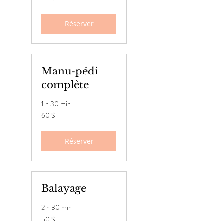
canadiens
Réserver
Manu-pédi
complète
1 h 30 min
60 dollars
60 $
canadiens
Réserver
Balayage
2 h 30 min
50 dollars
50 $