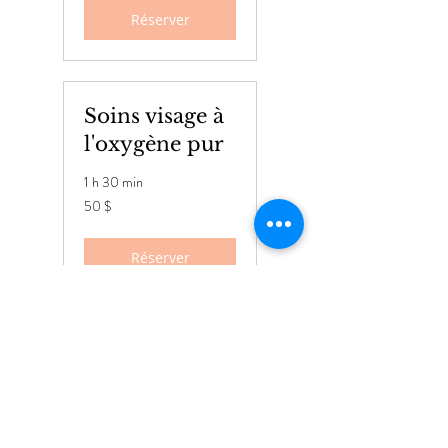
Réserver
Soins visage à
l'oxygène pur
1 h 30 min
50 dollars
50 $
canadiens
Réserver
Soins visage
anti-âge
1 h 30 min
50 dollars
50 $