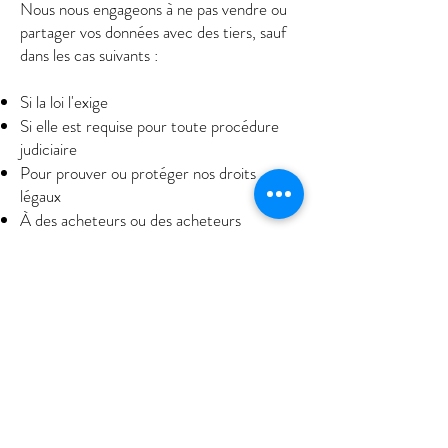
Nous nous engageons à ne pas vendre ou
partager vos données avec des tiers, sauf
dans les cas suivants :
Si la loi l'exige
Si elle est requise pour toute procédure
judiciaire
Pour prouver ou protéger nos droits
légaux
À des acheteurs ou des acheteurs
potentiels de cette société dans le cas où
nous cherchons à la vendre la société
Si vous suivez des hyperliens de notre site
vers un autre site, veuillez noter que nous
ne sommes pas responsables et n'avons pas
de contrôle sur leurs politiques et
pratiques de confidentialité.